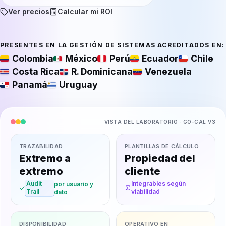
Ver precios
Calcular mi ROI
PRESENTES EN LA GESTIÓN DE SISTEMAS ACREDITADOS EN:
Colombia
México
Perú
Ecuador
Chile
Costa Rica
R. Dominicana
Venezuela
Panamá
Uruguay
VISTA DEL LABORATORIO · GO-CAL V3
TRAZABILIDAD
PLANTILLAS DE CÁLCULO
Extremo a
Propiedad del
extremo
cliente
Integrables según
Audit
por usuario y
viabilidad
Trail
dato
DISPONIBILIDAD
OPERATIVO EN