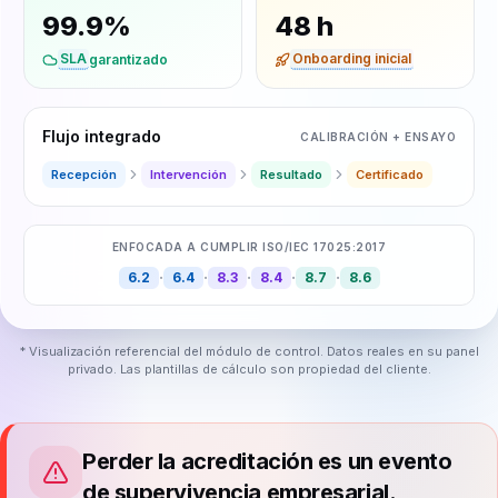
99.9%
48 h
SLA
Onboarding inicial
garantizado
Flujo integrado
CALIBRACIÓN + ENSAYO
Recepción
Intervención
Resultado
Certificado
ENFOCADA A CUMPLIR ISO/IEC 17025:2017
·
·
·
·
·
6.2
6.4
8.3
8.4
8.7
8.6
* Visualización referencial del módulo de control. Datos reales en su panel
privado. Las plantillas de cálculo son propiedad del cliente.
Perder la acreditación es un evento
de supervivencia empresarial.