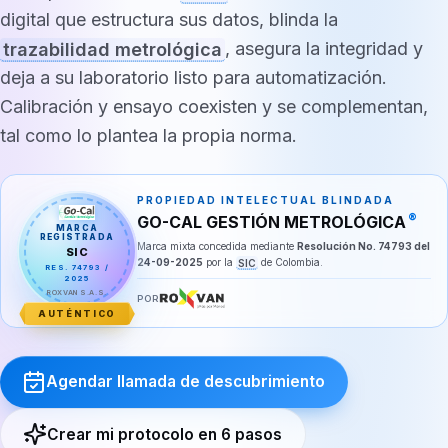
digital que estructura sus datos, blinda la
trazabilidad metrológica
, asegura la integridad y
deja a su laboratorio listo para automatización.
Calibración y ensayo coexisten y se complementan,
tal como lo plantea la propia norma.
PROPIEDAD INTELECTUAL BLINDADA
®
GO-CAL GESTIÓN METROLÓGICA
MARCA
REGISTRADA
Marca mixta concedida mediante
Resolución No. 74793 del
SIC
24-09-2025
por la
SIC
de Colombia.
RES. 74793 /
2025
ROXVAN S.A.S.
POR
AUTÉNTICO
Agendar llamada de descubrimiento
Crear mi protocolo en 6 pasos